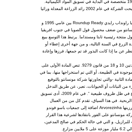
كانت شركة مونسانتو التي أسسها جون فرانسيس كوين في الولايات المتحدة عام 1901 متخصصة في البداية في تسويق المواد الكيميائية.
منذ بداية الثمانينات، تحصلت على أول نبتات معدلة بعد العديد من الأبحاث الجينية. أصبحت الشركة في عام 2002 رائد الزراعة المعدلة وراثيا
أدى تسويق بطاطس نيو ليف NewLeaf ، ذرة يالد غارد YieldGard، سلجم و فول صويا راونداب رايدي Roundup Ready بين عامي 1995 و
فير امكانيات جديدة للشركة. في عام 2001، استفادت مونسانتو من ضعف محصول فول الصويا في جنوب افريقيا
 منتجة رئيسية ثابتا ومستداما. يرتبط هذا التوسع ببيع
ة الزرع في السنة التالية، و من جهة أخرى إعطاء أو
ر عن ما إذا كانت البذور قد تم جمعها، فرزها وإعادة
تخضع الملكية الفكرية في البرازيل – جمهورية فدرالية مؤلفة من 26 دولة – إلى المادتين 10 و 18 من قانون 9279. تنص المادة الأولى على
موجودة في الطبيعة، أو التي تم استخراجها منها، بما في
دة الثانية -والتي تجاوزتها شركة مونسانتو بالتوقيع
ء من النباتات أو الحيوانات، تعبر، عن طريق التدخل
البشري المباشر في تركيبتها الجينية ، عن ميزة التي لا يمكن تحقيقها من طرف الأنواع في ظل ظروف طبيعية “. في عام 2009، أدى تسويق
إلى زيادة الضرائب من 48 يورو / هكتار الى 145 يورو بحجة الربحية. في هذا السياق، تقدم كل من من العمال
الزراعيين من ريو غراندي دو سول، وجمعيات المزارعين لمنطقتي غيروا Giruá و أرفرزينها Arvorezinha اضافة إلى جمعيات باسو فوندو
وى سوء الاستغلال. ردت شركة مونسانتو على الفور بانتقادها لشرعية هذا القرار
ة للبرازيل، و التي في حالة الحكم في صالح المدعين،