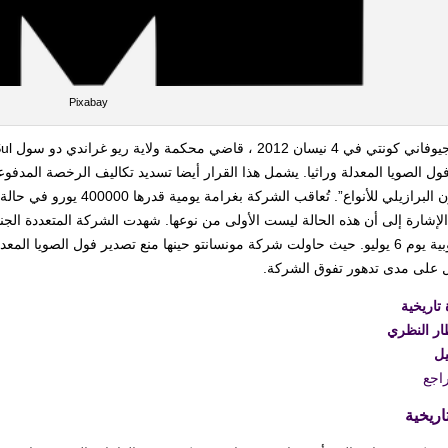
Pixabay
برازيلي للأنواع”. تُعاقب الشركة بغرامة يومية قدرها 400000 يورو في حالة عدم الامتثال لهذا الحكم.
الإشارة إلى أن هذه الحالة ليست الأولى من نوعها. شهدت الشركة المتعددة ال
الأوروبية يوم 6 يوليو. حيث حاولت شركة مونسانتو حينها منع تصدير فول الصويا 
ل على مدى تدهور تفوق الشركة.
 تاريخية
ار النظري
يل
اجع
اريخية