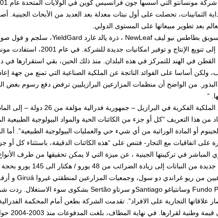
الم بعد تطوير مبيعاتها على المستوى الدولي.
1996 إلى تنويع الإنتاج و تو
 القطن في الهند للتمركز في هذه البلدان. منذ ذلك الحين، بقي استقرارها في دول
، ولكن أساسا على الفوائد الناتجة عن الملكية الصناعية التي تمنع من جهة إعاد
البذور. من الواضح أن منظمات المزارعين البرازيليين ترفض دفع رسوم بغض النظ
ا. “
د من هذا التعريف “كل أو جزء من الكائنات الحية والمواد البيولوجية الطبيعية ال
جينوم أو المادة الوراثية من أي شيء حي والعمليات البيولوجية الطبيعية”. أما الما
 على اتفاقيات مع التجار- فتنص على “هذه الكائنات الدقيقة، باستثناء كل أو جز
أجيال جديدة من النباتات 
Fundo Passo وسانتياغو Santiagoو سرتاو Sertão بشك
ار علاقاتها التجارية على الافراد”. تقدمت الشركة بطعن أمام المحكمة الفدرالي
 وطنية لقرارها. في نهاية المطاف، بلغت المدفوعات منذ 2003-2004 حوالي 6.2 مليار موزعة على 5 ملايين مزارع.