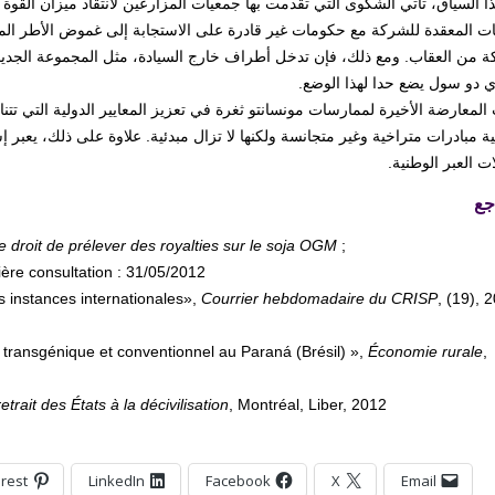
 السياق، تأتي الشكوى التي تقدمت بها جمعيات المزارعين لانتقاد ميزان القوة 
قات المعقدة للشركة مع حكومات غير قادرة على الاستجابة إلى غموض الأطر المع
ة من العقاب. ومع ذلك، فإن تدخل أطراف خارج السيادة، مثل المجموعة الجديدة
ي دو سول يضع حدا لهذا الوضع.
لمعارضة الأخيرة لممارسات مونسانتو ثغرة في تعزيز المعايير الدولية التي تتنا
ية مبادرات متراخية وغير متجانسة ولكنها لا تزال مبدئية. علاوة على ذلك، يعبر
لات العبر الوطنية.
جع
e droit de prélever des royalties sur le soja OGM
;
ière consultation : 31/05/2012
 instances internationales»,
Courrier hebdomadaire du CRISP
, (19), 
a transgénique et conventionnel au Paraná (Brésil) »,
Économie rurale
,
trait des États à la décivilisation
, Montréal, Liber, 2012
erest
LinkedIn
Facebook
X
Email