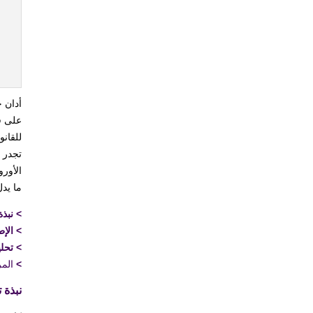
للقانون ال
تجدر 
ما يد
>
نبذة
>
الإط
>
تحل
>
المر
نبذة ت