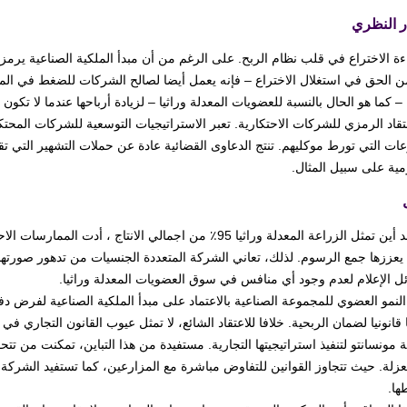
ر النظري
راءة الاختراع في قلب نظام الربح. على الرغم من أن مبدأ الملكية الصناعية ير
ن الحق في استغلال الاختراع – فإنه يعمل أيضا لصالح الشركات للضغط في الم
– كما هو الحال بالنسبة للعضويات المعدلة وراثيا – لزيادة أرباحها عندما لا تكو
لانتقاد الرمزي للشركات الاحتكارية. تعبر الاستراتيجيات التوسعية للشركات المح
عات التي تورط موكليهم. تنتج الدعاوى القضائية عادة عن حملات التشهير التي ت
مية على سبيل المثال.
في بلد أين تمثل الزراعة المعدلة وراثيا 95٪ من اجمالي الانتا
 يعززها جمع الرسوم. لذلك، تعاني الشركة المتعددة الجنسيات من تدهور صورتها 
ل الإعلام لعدم وجود أي منافس في سوق العضويات المعدلة وراثيا.
النمو العضوي للمجموعة الصناعية بالاعتماد على مبدأ الملكية الصناعية لفرض د
قانونيا لضمان الربحية. خلافا للاعتقاد الشائع، لا تمثل عيوب القانون التجاري في
مونسانتو لتنفيذ استراتيجيتها التجارية. مستفيدة من هذا التباين، تمكنت من تت
عزلة. حيث تتجاوز القوانين للتفاوض مباشرة مع المزارعين، كما تستفيد الشركة 
ا.