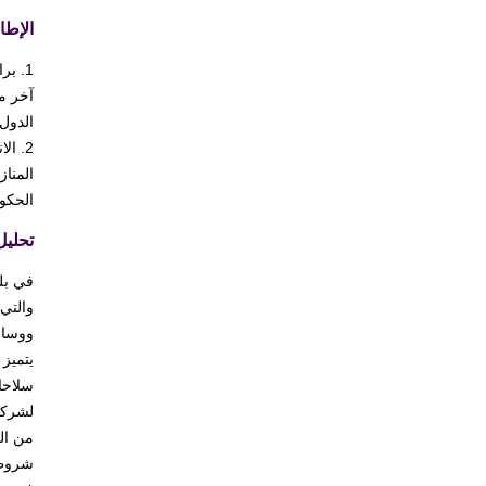
الإطا
1. ب
آخر م
الدول 
2. ا
المناز
الحكو
تحليل
والتي
ووسائ
يتميز 
سلاحا 
لشركة 
من ال
شروطه