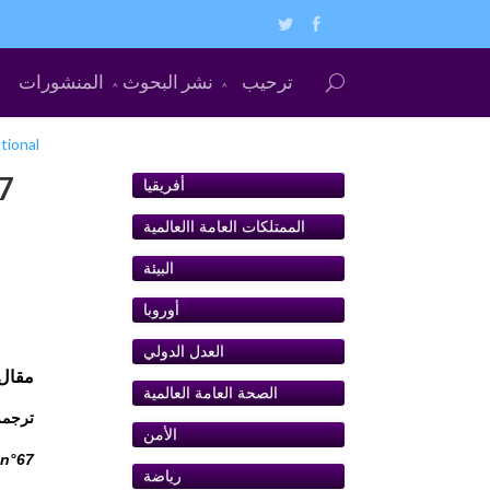
ترحيب
نشر البحوث
المنشورات
tional
أفريقيا
الممتلكات العامة اﺍلعالمية
البيئة
أوروبا
ﺍلعدل الدولي
مقال: أر
الصحة العامة العالمية
ترجمة: مص
الأمن
 n°67
رياضة