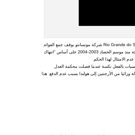
أدان جيوفاني كونتي في 4 نيسان 2012 ، قاضي محكمة ولاية ريو غراندي دو سول Rio Grande do Sul شركة مونسانتو بوقف جمع الفوائد
على فول الصويا المعدلة وراثيا. يشمل هذا القرار أيضا تسديد تكاليف الرخصة المدفوعة منذ موسم الحصاد 2003-2004 على أساس “انتهاك
جنسيات بالفعل نكسة عندما فصلت محكمة العدل
المعدلة وراثيا من الأرجنتين إلى هولندا بسبب عدم الدفع. هذا