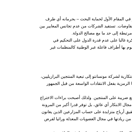
مز في المقام الأول لحماية البحث – بحرمانه أي طرف
فاوضات. تستفيد الشركات من عدم تجانس المعايير بين
ن مرتبطة إلى حد ما مع مصالح الدولة.
تكرة غالبا على عدم قدرة الدول على التحكيم في
قوم بها أطراف فاعلة عبر الوطنية كالمنظمات غير
ج ، أدت الممارسات الاحتكارية لشركة مونسانتو إلى تبعية المنتجين البرازيليين،
الرمزية بفعل الانتقادات الواسعة من قبل الجمهور
فع ضريبة على المنتجين. ولذلك أصبحت براءات الاختراع
 مجال الابتكار أي عائق، بل توفر قدرا أكبر من المرونة
حقيق أرباح متزايدة على حساب المزارعين الذين يعانون
من ريادتها في مجال العضويات المعدلة وراثيا لفرض