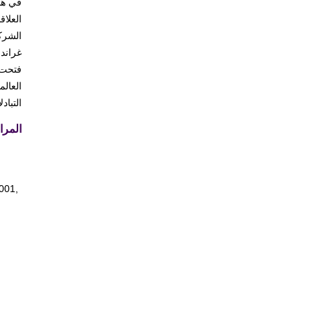
في هذا
العلا
الشرك
غراند
فتحت ا
العالم
التباد
المرا
2001,