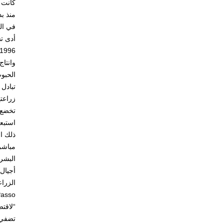
في الع
وانتاج
الحبوب
تبادل 
زراعته
استبعا
ذلك ال
مباشرة
“لاقتص
تضفي قيمة