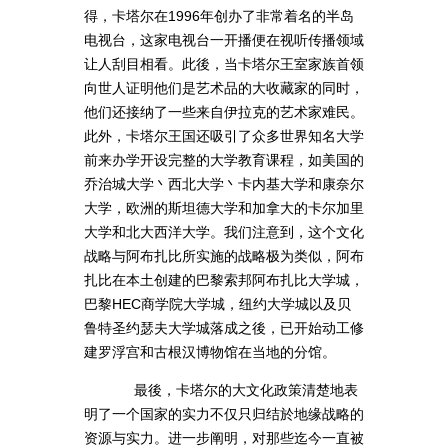
得，卡塔尔在1996年创办了非常着名的半岛
电视台，这家电视台一开播便在视听传播领域
让人刮目相看。此後，当卡塔尔王室家族首领
向世人证明他们是艺术品的大收藏家的同时，
他们还接纳了一些来自伊拉克的艺术家难民。
此外，卡塔尔王国还吸引了众多世界知名大学
前来办学开设完整的大学教育课程，如美国的
乔治城大学丶西北大学丶卡内基大学和康奈尔
大学，欧洲的斯坦德大学和加拿大的卡尔加里
大学和北大西洋大学。我们注意到，这个文化
战略与阿布扎比所实施的战略极为类似，阿布
扎比在本土创建的巴黎索邦阿布扎比大学城，
巴黎HEC商学院大学城，纽约大学城以及贝
鲁特圣约瑟夫大学城落成之後，已开始动工修
建罗浮宫和古根汉博物馆在当地的分馆。
最後，卡塔尔的大文化政策清楚地表
明了一个国家的实力不仅只归结於地缘战略的
资源与实力。进一步阐明，对那些迄今一直被