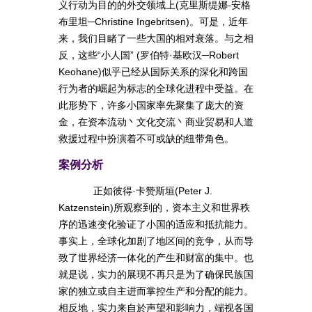
义行动为目的的外交领域上(克里斯缇娜-安格
布里坦─Christine Ingebritsen)。可是，近年
来，我们目睹了一些大国的相对衰落。与之相
反，这些“小人国” (罗伯特·基欧汉─Robert
Keohane)似乎已经从国际关系的深化和跨国
行为者的崛起为标志的全球化进程中受益。在
此形势下，许多小国家率先聚集了庞大的资
金，在资本流动丶文化交流丶商业贸易和人道
救援过程中扮演着不可或缺的纽带角色。
案例分析
正如彼得·卡赞斯垣(Peter J.
Katzenstein)所观察到的，资本主义和世界秩
序的迅速变化验证了小国的适应和抵抗能力。
事实上，全球化加剧了地区间的竞争，从而导
致了世界经济一体化的产生和财富的集中。也
就是说，实力的展现不再只是为了确保民族国
家的独立或自主进而掌控生产和分配的能力。
相反地，实力来自於声望和影响力，端视各国