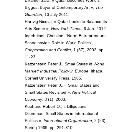
Elkamel Sara, « Qatar Becomes World’s
Biggest Buyer of Contemporary Art »,
The
Guardian
, 13 July 2011.
Hartvig Nicolai, « Qatar Looks to Balance Its
Arts Scene »,
New York Times
, 6 Jan. 2012.
Ingebritsen Christine, “Norm Entrepreneurs:
Scandinavia’s Role in World Politics”,
Cooperation and Conflict
, 1 (37), 2002, pp.
11-23.
Katzenstein Peter J.,
Small States in World
Market: Industrial Policy in Europe
, Ithaca,
Cornell University Press, 1985.
Katzenstein Peter J., « Small States and
Small States Revisited »,
New Political
Economy
, 8 (1), 2003.
Keohane Robert O., « Lilliputians’
Dilemmas: Small States in International
Politics »,
International Organization
, 2 (23),
Spring 1969, pp. 291-310.