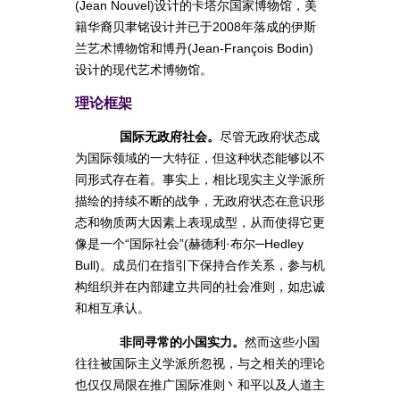
(Jean Nouvel)设计的卡塔尔国家博物馆，美
籍华裔贝聿铭设计并已于2008年落成的伊斯
兰艺术博物馆和博丹(Jean-François Bodin)
设计的现代艺术博物馆。
理论框架
国际无政府社会。
尽管无政府状态成
为国际领域的一大特征，但这种状态能够以不
同形式存在着。事实上，相比现实主义学派所
描绘的持续不断的战争，无政府状态在意识形
态和物质两大因素上表现成型，从而使得它更
像是一个“国际社会”(赫德利·布尔─Hedley
Bull)。成员们在指引下保持合作关系，参与机
构组织并在内部建立共同的社会准则，如忠诚
和相互承认。
非同寻常的小国实力。
然而这些小国
往往被国际主义学派所忽视，与之相关的理论
也仅仅局限在推广国际准则丶和平以及人道主