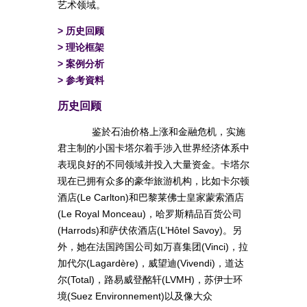
艺术领域。
>
历史回顾
>
理论框架
>
案例分析
>
参考資料
历史回顾
鉴於石油价格上涨和金融危机，实施
君主制的小国卡塔尔着手涉入世界经济体系中
表现良好的不同领域并投入大量资金。卡塔尔
现在已拥有众多的豪华旅游机构，比如卡尔顿
酒店(Le Carlton)和巴黎莱佛士皇家蒙索酒店
(Le Royal Monceau)，哈罗斯精品百货公司
(Harrods)和萨伏依酒店(L’Hôtel Savoy)。另
外，她在法国跨国公司如万喜集团(Vinci)，拉
加代尔(Lagardère)，威望迪(Vivendi)，道达
尔(Total)，路易威登酩轩(LVMH)，苏伊士环
境(Suez Environnement)以及像大众