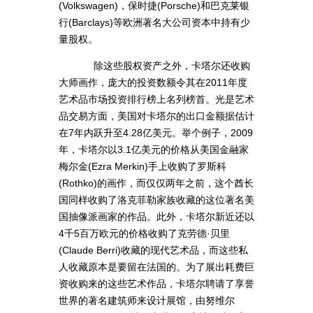
(Volkswagen)，保时捷(Porsche)和巴克莱银
行(Barclays)等欧洲著名大公司资本中持有少
量股权。
除这些股权资产之外，卡塔尔还收购
大师画作，庞大的投资数额令其在2011年度
艺术品市场投资排行榜上名列榜首。光是艺术
品交易方面，美国对卡塔尔的出口金额据估计
在7年内跃升至4.28亿美元。举个例子，2009
年，卡塔尔以3.1亿美元的价格从美国金融家
梅尔金(Ezra Merkin)手上收购了罗斯科
(Rothko)的画作，而仅仅两年之前，这个酋长
国同样收购了洛克菲勒家族收藏的这位著名美
国抽像派画家的作品。此外，卡塔尔新近还以
4千5百万欧元的价格收购了克劳德·贝里
(Claude Berri)收藏的现代艺术品，而这些私
人收藏原本是要留在法国的。为了展出耗费巨
资收购来的这些艺术作品，卡塔尔聘请了享誉
世界的著名建筑师来设计展馆，由努维尔