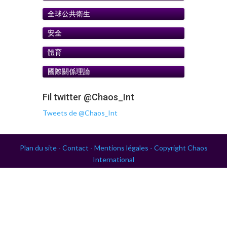
全球公共衛生
安全
體育
國際關係理論
Fil twitter @Chaos_Int
Tweets de @Chaos_Int
Plan du site -
Contact -
Mentions légales -
Copyright Chaos
International