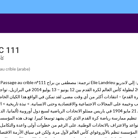
PAC 111 – التدخلات الس
كأس ا
u crible (arabe)
20 لبطولة كأس العالم لكرة القدم ب
ة القدم) – انتقادات أكثر من أي وقت مضى. لقد تمكن في الواقع هذا الكيان ا
 وخيمة على المجالات الاجتماعية والاقتصادية وحتى الانسانية. > نبذة تاريخية > ا
في 21 مايو 1904 في باريس ممثلو الاتحادات الرياضية لسبع دول أوروبية (ألما
تنظيم ممارسة رياضة كرة القدم الذي كان يشهد توسعا كبيرا. تهدف هذه المؤسسة
المؤسسة تنظم بالأوروغواي كأس العالم لأول مرة. ولكن في سياق الأزمة الاقتصادية