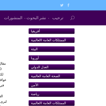
ترحيب
نشر البحوث
المنشورات
أفريقيا
الممتلكات العامة اﺍلعالمية
البيئة
أوروبا
ﺍلعدل الدولي
لكر
الصحة العامة العالمية
عواقب
الأمن
رياضة
لنرى 
الممتلكات العامة اﺍلعالمية