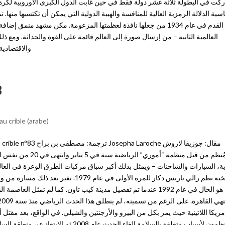
كت في البطولة ثلاثة عشر دولة فقط في حين غابت الدول الكبرى الأوروبية لكرة الق
سية الدلالة الرمزية العالية للمنافسة والهيبة الدولية التي يمكن أن تكتسبها منها.
القدم في عام 1934 من جعلها نافذة لعظمتها المزعومة. مكن مشهد منم
العالمية الثانية – من إرسال صورة إلى العالم قائمة على القوة والحداثة. ومع ذ
والاقتصادية 
83
u crible (arabe)
المُنظم من قبل منظمة
ية، السيارات والشاحنات – ويمثل بذلك أكبر سباق مركبات الطرق الوعرة في العالم.
تاريخية نظم رالي باريس دكار للمرة الأولى ف
المنظمون لأسباب متعلقة بالسلامة إلغاء الحدث