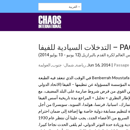
العربية
يادية للفيفا
لعالم لكرة القدم بالبرازيل (12 يونيو - 13 يوليو 2014)
Passage a
Jun 16, 2014 |
,
رياضة
,
شمال- جنوب
,
ﺍلعولمة
مقال: إلي لاندريو Elie Landrieu ترجمة: مصطفى بن براح Benberrah Moustafa Passage au crible n°111 في الوقت الذي تنعقد فيه الطبعة
ين 12 يونيو – 13 يوليو 2014 في البرازيل، تواجه المؤسسة المسؤولة عن تنظيمها – الفيفا (الاتحاد الدولي
لخاص القوي من فرض شروط صارمة على البلد المضيف، مع
لإطار النظري > تحليل > المراجع نبذة تاريخية أسس الفيفا
نيا، الدنمارك، اسبانيا، فرنسا، هولندا، السويد، سويسرا) من أجل
 لتنظيم مسابقة دولية خاصة بها إضافة إلى ضمان احترام
القواعد والاعتراف بالاتحادات الوطنية. على الرغم من خطوات أولى واعدة والتكامل السريع من الأعضاء الجدد، يجب علينا أن ننتظر عام 1930
 وزيادة حدة التوتر الدولي، لم يلقى الحدث نجاحا كبيرا.