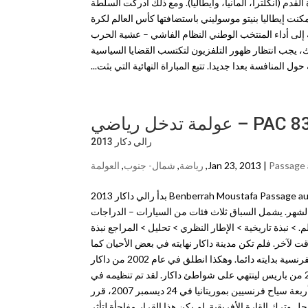
دم (انكلترا، المانيا، وايطاليا). ومع ذلك أدركت السلطة
 تمكنت إيطاليا بنيتو موسوليني باستضافتها كأس العالم لكرة
ق إضافة إلى أداء المنتخب الوطني النظام الفاشي – عشية الحرب
لك، يجب انتظار ظهور التلفزيون لتكتسب القضايا السياسية
حول المنافسة بعدا جديدا. تتبع المباراة النهائية التي بثت...
PAC  – عولمة تدخل رياضي
رالي دكار 2013
Passage a
Jan 23, 2013 |
,
رياضة
,
شمال- جنوب
,
ﺍلعولمة
مقال: جوزيفا لاروش Josepha Laroche ترجمة: مصطفى بن براح Benberrah Moustafa Passage au crible n°83 بدأ رالي داكار 2013
 “أموري” الرياضية سنة في 5 يناير وانتهى في 20 من نفس الشهر. يشمل السباق ثلاث فئات من السيارات – الدراجات
 > نبذة تاريخية > الإطار النظري > تحليل > المراجع نبذة
ي عام 1979. تغير بعد ذلك مساره من وقت لآخر. فلم تكن مدينة داكار نهايته في بعض الأحيان كما
هو الحال في عام 1992 عندما تم تفضيل مدينة كيب تاون. كما لم تمثل العاصمة الفرنسية بدايته دائما. وهكذا انطلق في عام 2002 من داكار
لينتهي القاهرة. على الرغم من تسميته، لم ينطلق هذا الحدث الرياضي منذ سنة 2009 من باريس لينتهي على شواطئ داكار. لقد تم تنظيمه في
أمريكا اللاتينية حيث يمر بكل من البيرو والأرجنتين والشيلي. في الواقع، بعد مقتل أربعة سياح فرنسيين بموريتانيا في 24 ديسمبر 2007، قرر
 عام 2008 ثم الإبتعاد عن منطقة الساحل وترك القارة الأفريقية. لم يكن هذا القرار مفاجأة لتأثر