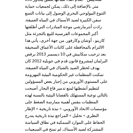
متر. بالإضافة إلى ذلك، يمكن لجمعيات حماية
التنوع البيولوجي البحري الوصول إلى بيانات التسع
سفن الكبيرة لصيد الأسماك في المياه العميقة.
زادت أنترمارشي موجة المبادرات التي أطلقتها
أكبر المجموعات الفرنسية للبيع بالتجزئة مثل
كازينو ، أوشان وكارفور. من جهة أخرى، يأتي هذا
الالتزام بالمحافظة على كائنات الأعماق السحيقة
بعد ترحيب سكابيش في 10 ديسمبر 2013 برفض
البرلمان لمشروع قانون قدم في جويلية 2012 كان
يهدف لحظر الصيد بالشباك في المياه العميقة.
تمكنت المنظمات غير الحكومية البيئية المهزومة
على المستوى الأوروبي من إجبار بعض المسؤولين
لتنظيم أنشطتها لمنع تدمير قاع البحار. أصبحت
بالتالي توعية المستهلك بالقضايا البيئية بالنسبة لهذه
المنظمات بنفس أهمية ممارسة الضغط على
مؤسسات الاتحاد الأوروبي. > نبذة تاريخية > الإطار
النظري > تحليل > المراجع نبذة تاريخية يندرج
الحفاظ على الموارد السمكية في نطاق السياسة
المشتركة لصيد الأسماك. لم تمنح في السبعينات