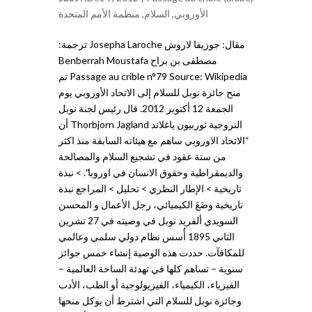
الأوروبي
,
السلام
,
منظمة الأمم المتحدة
مقال: جوزيفا لاروش Josepha Laroche ترجمة:
مصطفى بن براح Benberrah Moustafa
Passage au crible n°79 Source: Wikipedia تم
منح جائزة نوبل للسلام إلى الاتحاد الأوروبي يوم
الجمعة 12 أكتوبر 2012. قال رئيس لجنة نوبل
النروجية ثوربيون ياغلاند Thorbjorn Jagland أن
“الاتحاد الاوروبي ساهم مع هيئاته السابقة منذ اكثر
من ستة عقود في تشجيع السلام والمصالحة
والديمقراطية وحقوق الانسان في اوروبا”. > نبذة
تاريخية > الإطار النظري > تحليل > المراجع نبذة
تاريخية وضَعَ الكيميائي، رجل الأعمال و المحسن
السويدي ألفريد نوبل في وصيته في 27 تشرين
الثاني 1895 أُسس نظام دولي سلمي وعالمي
للمكافآت. حددت هذه الوصية إنشاء خمس جوائز
سنوية – تساهم كلها في تهدئة الساحة العالمية –
الفيزياء، الكيمياء، الفيزيولوجية أو الطب، الأدب
وجائزة نوبل للسلام التي اشترط أن يوكل منحها