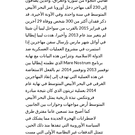
طالبي اللجوء من سوريا والعراق، والذين يضافون
إلى 230 ألف مهاجر دخل أوروبا عبر البحر الأبيض
المتوسط في سنة واحدة. وفي الآونة الأخيرة، قد
ذكر فقدان أكثر من 300 شخص ووفاة 29 آخرين
في فبراير 2015 بالقرب من سواحل ليبيا أن شيئا
لم يتغير منذ عام 2013. وأخيرا، هددت ليبيا إيطاليا
في أوائل شهر مارس بإرسال سفن مهاجرين إذا
استمرت في مشروع العمليات العسكرية ضد
الدولة الاسلامية. وتتزامن هذه البيانات مع نهاية
برنامج Mare Nostrum الذي نظمته إيطاليا بين
نوفمبر 2013 ونوفمبر 2014. تم بالفعل الاستعاضة
عن هذه العملية التي تهدف إلى إنقاذ المهاجرين
الغرقى في البحر الأبيض المتوسط في نهاية عام
2014 بعملية تريتون الذي كان نتيجة مبادرة
فرونتكس. نبذة تاريخية يمثل البحر الأبيض
المتوسط أرض مواجهات وحوارات بين الجانبين.
كما أصبح منذ تسعين عاما مفترق طرق
لاضطرابات الهجرة الجديدة مما يشكك في
السياسة الأوروبية التي تنفذها منذ ذلك الحين.
تتمثل التدفقات غير النظامية الأولى التي مست