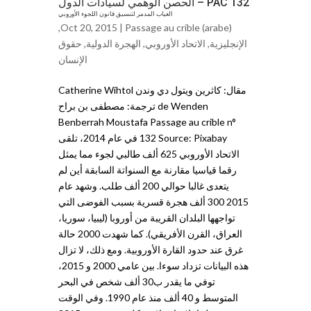
PAC 132 – الحصن الوهمي لسيادات الدول
الغياب المدمر لتنسيق قانون اللجوء الأوروبي
,
Oct 20, 2015 |
Passage au crible (arabe)
الإنجليزية
,
الاتحاد الأوروبي
,
الهجرة الدولية
,
حقوق
الإنساﻥ
مقال: كاثرين ويتول دي وندن Catherine Wihtol
de Wenden ترجمة: مصطفى بن براح
Benberrah Moustafa Passage au crible n°
132 Source: Pixabay في عام 2014، تلقى
الاتحاد الأوروبي 625 ألف طالبي لجوء مما يمثل
رقما قياسيا مقارنة مع السنواتة السابقة أين لم
يتعدى غالبا حوالي 200 ألف طلب. وشهد عام
2015 300 ألف هجرة قسرية بسبب الفوضى التي
تواجهها البلدان القريبة من أوروبا (ليبيا، سوريا،
العراق، القرن الأفريقي). كما شهدت 2000 حالة
غرق عند حدود القارة الأوروبية. ومع ذلك، لا تزال
هذه البيانات تزداد سوءا. بين عامي 2000 و 2015،
توفي ما يقدر ب30 ألف شخص في البحر
المتوسط و 40 ألف منذ عام 1990. وفي الوقت