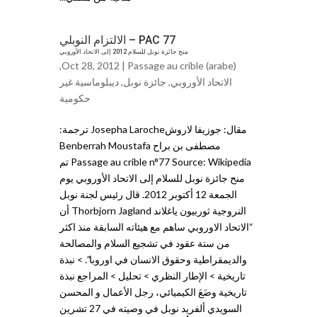
PAC 77 – الالتزام النوبلي
منح جائزة نوبل للسلام 2012 إلى الاتحاد الأوروبي
,
Oct 28, 2012 |
Passage au crible (arabe)
الاتحاد الأوروبي
,
جائزة نوبل
,
ديبلوماسية غير
حكومية
مقال: جوزيفا لاروشJosepha Laroche ترجمة:
مصطفى بن براح Benberrah Moustafa
Passage au crible n°77 Source: Wikipedia تم
منح جائزة نوبل للسلام إلى الاتحاد الأوروبي يوم
الجمعة 12 أكتوبر 2012. قال رئيس لجنة نوبل
النروجية ثوربيون ياغلاند Thorbjorn Jagland أن
“الاتحاد الاوروبي ساهم مع هيئاته السابقة منذ اكثر
من ستة عقود في تشجيع السلام والمصالحة
والديمقراطية وحقوق الانسان في اوروبا”. > نبذة
تاريخية > الإطار النظري > تحليل > المراجع نبذة
تاريخية وضَعَ الكيميائي، رجل الأعمال و المحسن
السويدي ألفريد نوبل في وصيته في 27 تشرين