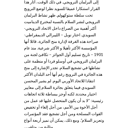
إلى البرلمان النرويجي. في ذلك الوقت، أثار هذا
القرار استنكارا عميقا للسويد نظرا لوضع النرويج
تحت سلطة ستوكهولم. ظهر نشاط البرلمان
النرويجي لنشر السلام بالنسبة لمخترع الديناميت
أكثر أهمية من الصراع داخل الاتحاد النرويجي-
السويدي. اختار نوبل – الليبرالي الديمقراطي-
صراحة هذه الغرفة لإدارة منح الجائزة، قائلا أنها
المؤسسة الأكثر تأهيلا و الأكثر شرعية. منذ عام
1901 – تاريخ تسليم أول الجوائز – تكافئ لجنة من
البرلمان النرويجي في أوسلو فردا أو منظمة على
نشاطها في تشجيع السلام. تجدر الإشارة إلى منح
هذه الجائزة في النرويج رغم أنها أحد البلدان الأكثر
انتقادا للاتحاد الأوربي اليوم. لم يشير المحسن
السويدي فيما يتعلق بجائزة السلام إلى معايير
اختيار محددة. لكنه أوجز ببساطة ثلاثة اتجاهات
رئيسية: “لا بد أن يكون المتحصل عليها قد عمل من
أجل الأخوة بين الأمم، من أجل إلغاء أو تخفيض
القوات المسلحة ومن أجل تشجيع عقد المؤتمرات
وتعزيز السلام”. ومع ذلك، يمكن أن نميز أربعة أنواع
مثالية من متلقي...