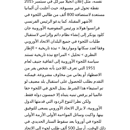
نفسه، مثل إعلان انجيلا ميركل في سبتمبر 2015
نقطة تحول غير مسبوقة. حيث أعلنت أن ألمانيا
مستعدة لاستضافة 800 ألف من طالبي اللجوء في
الأشهر المقبلة. كما يدعو الرئيس الفرنسي
فرانسوا هولاند ورئيس المفوضية الأوروبية جان
كلود يونكر إلى إنشاء نظام دائم وإلزامي لاستقبال
طلبات اللجوء في جميع البلدان الاتحاد الأوروبي
وفقا لعدد سكانها ومواردها. > نبذة تاريخية > الإطار
النظري > تحليل > المراجع نبذة تاريخية تستند
سياسة اللجوء الأوروبية إلى اتفاقية جنيف لعام
1951 التي تعرف اللاجئ بأنه شخص يفر من
الاضطهاد أو يعاني من مخاوف مشروعة. فيمكنه
التقدم بطلب للحصول على استقبال بلد مضيف لو
تم استيفاء هذا الشرط. يمثل الحق في اللجوء حقا
عالميا لم يرفض تبنيه يتبناه إلا خمسون دولة فقط.
ولكن نظرا لتنوع الردود التي قدمتها الدول
الأوروبية، لا يزال الاتحاد الأوروبي يسعى للتوفيق
بينها. واكبت وسائل المواءمة الأولى الأزمة الأولى
للجوء في أوروبا بعد سقوط الستار الحديدي. في
ذلك الوقت، أرسل 500 ألف طلب لجوء إلى الاتحاد