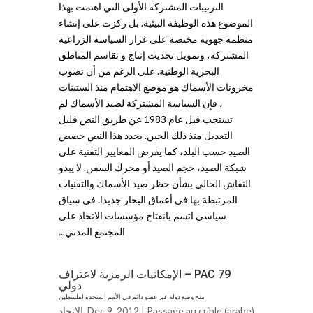
الترتيبات المشتركة الأولى التي اهتمت بهذا
الموضوع هذه الوظيفة البيئية. بل ركزت على إنشاء
منظمة جهوية مختصة على غرار السياسة الزراعية
المشتركة، وتمويل تحديث إنتاج و تقاسم المناطق
البحرية الوطنية. على الرغم من أن نضوب
مخزونات الأسماك هو موضع الاهتمام منذ الستينات
، فإن السياسة المشتركة لصيد الأسماك لم
تستجب قبل عام 1983 عن طريق النص قليل
التعديل منذ ذلك الحين. يحدد هذا النص حصص
الصيد حسب البلد، كما يفرض المعايير التقنية على
شبكة الصيد، حجم الصيد أو محرك السفن. لا يبدو
النقاش الحالي بشأن حظر صيد الأسماك والتقنيات
المرتبطة بها في أعماق البحار جديدا. في سياق
سياسي اتسم بانفتاح مؤسسات الاتحاد على
المجتمع المدني...
PAC 79 – الإمكانيات الرمزية لاعتراف
دولي
منح وضع دولة غير عضو دائم في الأمم المتحدة لفلسطين
Passage au crible (arabe)
Dec 9, 2012 |
,
الاتحاد