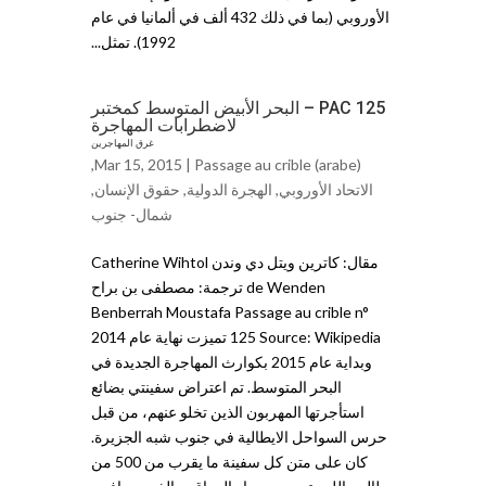
الأوروبي (بما في ذلك 432 ألف في ألمانيا في عام
1992). تمثل...
PAC 125 – البحر الأبيض المتوسط كمختبر
لاضطرابات المهاجرة
غرق المهاجرين
,
Mar 15, 2015 |
Passage au crible (arabe)
الاتحاد الأوروبي
,
الهجرة الدولية
,
حقوق الإنساﻥ
,
شمال- جنوب
مقال: كاترين ويتل دي وندن Catherine Wihtol
de Wenden ترجمة: مصطفى بن براح
Benberrah Moustafa Passage au crible n°
125 Source: Wikipedia تميزت نهاية عام 2014
وبداية عام 2015 بكوارث المهاجرة الجديدة في
البحر المتوسط. تم اعتراض سفينتي بضائع
استأجرتها المهربون الذين تخلو عنهم، من قبل
حرس السواحل الايطالية في جنوب شبه الجزيرة.
كان على متن كل سفينة ما يقرب من 500 من