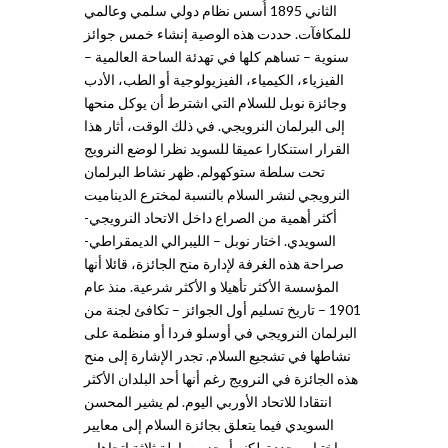
الثاني 1895 أُسس نظام دولي سلمي وعالمي
للمكافآت. حددت هذه الوصية إنشاء خمس جوائز
سنوية – تساهم كلها في تهدئة الساحة العالمية –
الفيزياء، الكيمياء، الفيزيولوجية أو الطب، الأدب
وجائزة نوبل للسلام التي اشترط أن يوكل منحها
إلى البرلمان النرويجي. في ذلك الوقت، أثار هذا
القرار استنكارا عميقا للسويد نظرا لوضع النرويج
تحت سلطة ستوكهولم. ظهر نشاط البرلمان
النرويجي لنشر السلام بالنسبة لمخترع الديناميت
أكثر أهمية من الصراع داخل الاتحاد النرويجي-
السويدي. اختار نوبل – الليبرالي الديمقراطي-
صراحة هذه الغرفة لإدارة منح الجائزة، قائلا أنها
المؤسسة الأكثر تأهيلا و الأكثر شرعية. منذ عام
1901 – تاريخ تسليم أول الجوائز – تكافئ لجنة من
البرلمان النرويجي في أوسلو فردا أو منظمة على
نشاطها في تشجيع السلام. تجدر الإشارة إلى منح
هذه الجائزة في النرويج رغم أنها أحد البلدان الأكثر
انتقادا للاتحاد الأوربي اليوم. لم يشير المحسن
السويدي فيما يتعلق بجائزة السلام إلى معايير
اختيار محددة. لكنه أوجز ببساطة ثلاثة اتجاهات