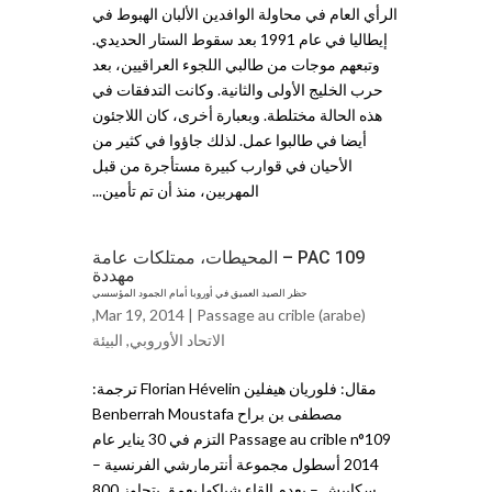
الرأي العام في محاولة الوافدين الألبان الهبوط في
إيطاليا في عام 1991 بعد سقوط الستار الحديدي.
وتبعهم موجات من طالبي اللجوء العراقيين، بعد
حرب الخليج الأولى والثانية. وكانت التدفقات في
هذه الحالة مختلطة. وبعبارة أخرى، كان اللاجئون
أيضا في طالبوا عمل. لذلك جاؤوا في كثير من
الأحيان في قوارب كبيرة مستأجرة من قبل
المهربين، منذ أن تم تأمين...
PAC 109 – المحيطات، ممتلكات عامة
مهددة
حظر الصيد العميق في أوروبا أمام الجمود المؤسسي
,
Mar 19, 2014 |
Passage au crible (arabe)
الاتحاد الأوروبي
,
البيئة
مقال: فلوريان هيفلين Florian Hévelin ترجمة:
مصطفى بن براح Benberrah Moustafa
Passage au crible n°109 التزم في 30 يناير عام
2014 أسطول مجموعة أنترمارشي الفرنسية –
سكابيش – بعدم القاء شباكها بعمق يتجاوز 800