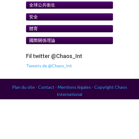
全球公共衛生
安全
體育
國際關係理論
Fil twitter @Chaos_Int
Tweets de @Chaos_Int
Plan du site -
Contact -
Mentions légales -
Copyright Chaos
International