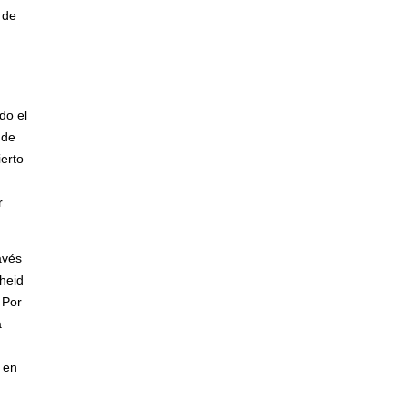
 de
do el
 de
ierto
r
vés
theid
 Por
a
 en