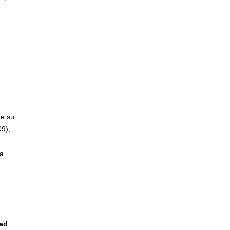
de su
09),
la
dad