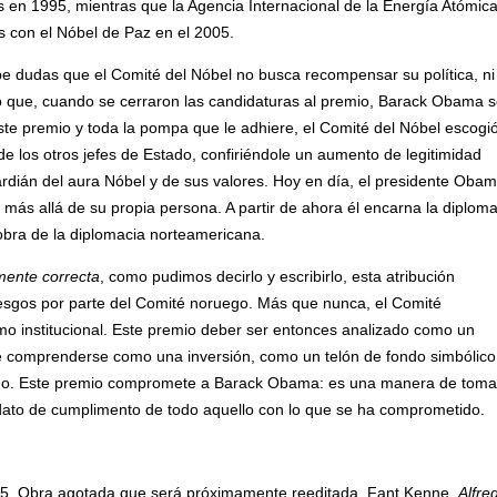
en 1995, mientras que la Agencia Internacional de la Energía Atómica
 con el Nóbel de Paz en el 2005.
 dudas que el Comité del Nóbel no busca recompensar su política, n
to que, cuando se cerraron las candidaturas al premio, Barack Obama s
ste premio y toda la pompa que le adhiere, el Comité del Nóbel escogio
de los otros jefes de Estado, confiriéndole un aumento de legitimidad
dián del aura Nóbel y de sus valores. Hoy en día, el presidente Oba
más allá de su propia persona. A partir de ahora él encarna la diplom
obra de la diplomacia norteamericana.
amente correcta
, como pudimos decirlo y escribirlo, esta atribución
sgos por parte del Comité noruego. Más que nunca, el Comité
omo institucional. Este premio deber ser entonces analizado como un
be comprenderse como una inversión, como un telón de fondo simbólico
icano. Este premio compromete a Barack Obama: es una manera de toma
andato de cumplimento de todo aquello con lo que se ha comprometido.
05. Obra agotada que será próximamente reeditada. Fant Kenne,
Alfre