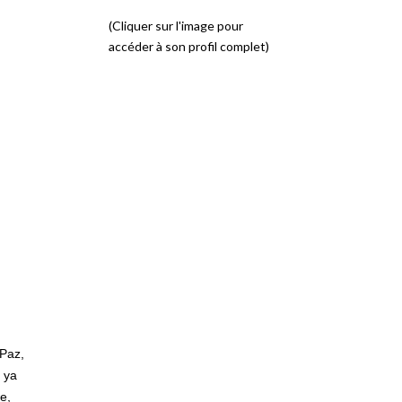
(Cliquer sur l'image pour
accéder à son profil complet)
 Paz,
s ya
e,