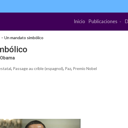
Inicio
Publicaciones
D
 – Un mandato simbólico
bólico
k Obama
estatal
,
Passage au crible (espagnol)
,
Paz
,
Premio Nobel