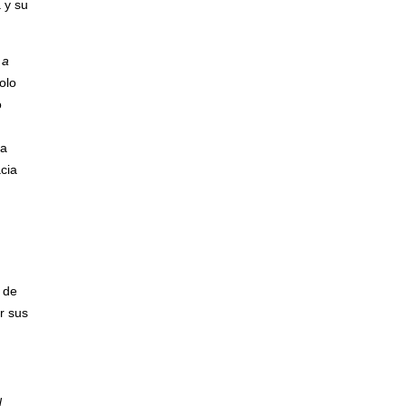
 y su
i
a
olo
́
ma
acia
 de
r sus
d