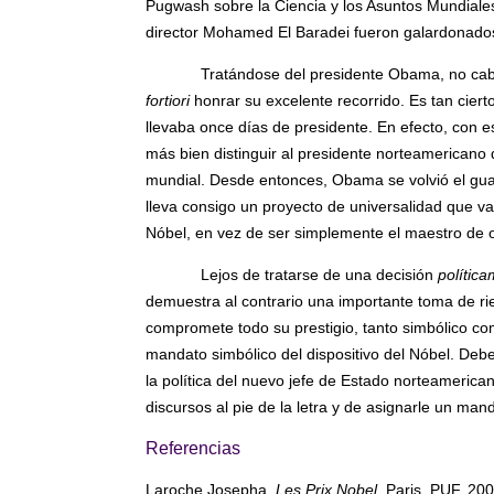
Pugwash sobre la Ciencia y los Asuntos Mundiales 
director Mohamed El Baradei fueron galardonados
Tratándose del presidente Obama, no cabe
fortiori
honrar su excelente recorrido. Es tan cier
llevaba once días de presidente. En efecto, con e
más bien distinguir al presidente norteamericano 
mundial. Desde entonces, Obama se volvió el guar
lleva consigo un proyecto de universalidad que va 
Nóbel, en vez de ser simplemente el maestro de 
Lejos de tratarse de una decisión
polític
demuestra al contrario una importante toma de rie
compromete todo su prestigio, tanto simbólico c
mandato simbólico del dispositivo del Nóbel. De
la política del nuevo jefe de Estado norteamer
discursos al pie de la letra y de asignarle un m
Referencias
Laroche Josepha,
Les Prix Nobel
, Paris, PUF, 20