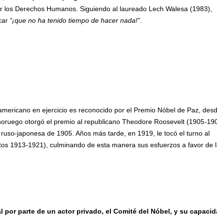
por los Derechos Humanos. Siguiendo al laureado Lech Walesa (1983),
car
“¡que no ha tenido tiempo de hacer nada!”
.
americano en ejercicio es reconocido por el Premio Nóbel de Paz, des
 noruego otorgó el premio al republicano Theodore Roosevelt (1905-19
ruso-japonesa de 1905. Años más tarde, en 1919, le tocó el turno al
s 1913-1921), culminando de esta manera sus esfuerzos a favor de 
 por parte de un actor privado, el Comité del Nóbel, y su capaci