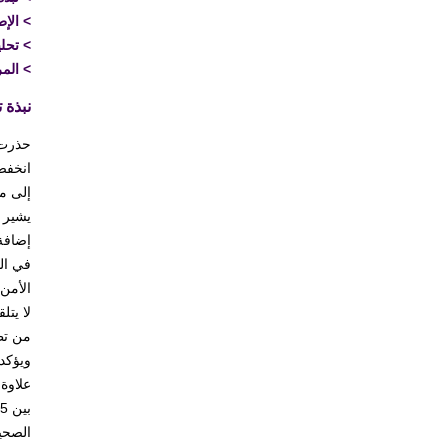
>
الإط
>
تحل
>
المر
نبذة ت
إلى ما يقرب 209 ألف هكتار في عام 2013، في حين كا
يشير م
الأمن
ويؤكد 
الصحي