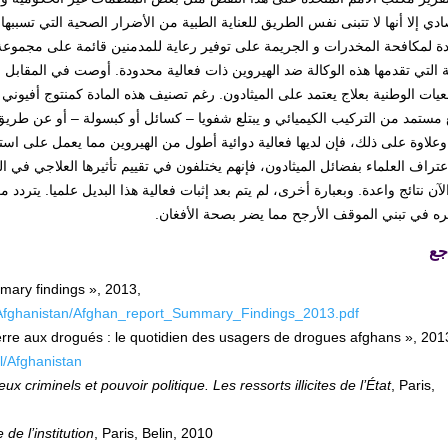
ادي إلا أنها لا تتبنى نفس الطريق للعناية الطبية من الأضرار الصحية التي تسببه
ة لمكافحة المخدرات و الجريمة على توفير رعاية للمدمنين قائمة على مجموعة م
ة التي تقدمها هذه الوكالة ضد الهيروين ذات فعالية محدودة. أوصت في المقابل
يات الوطنية بعلاج يعتمد على الميثادون. رغم تصنيف هذه المادة كمنتوج أفيوني إل
ع مستمد من التركيب الكيميائي و يبتلع شفويا – كسائل أو كبسولة – أو عن ط
وعلاوة على ذلك، فإن لديها فعالية دوائية أطول من الهيروين مما يعمل على است
تراف العلماء بفضائل الميثادون، فإنهم يختلفون في تقييم تأثيرها العلاجي في 
آن نتائج واعدة. وبعبارة أخرى، لم يتم بعد إثبات فعالية هذا البديل علميا. يتردد
يره في تبني الموقف الأرجح مما يضر بصحة الأفغان.
جع
ary findings », 2013,
/Afghanistan/Afghan_report_Summary_Findings_2013.pdf
re aux drogués : le quotidien des usagers de drogues afghans », 201
l/Afghanistan
eux criminels et pouvoir politique. Les ressorts illicites de l’État
, Paris,
 de l’institution
, Paris, Belin, 2010