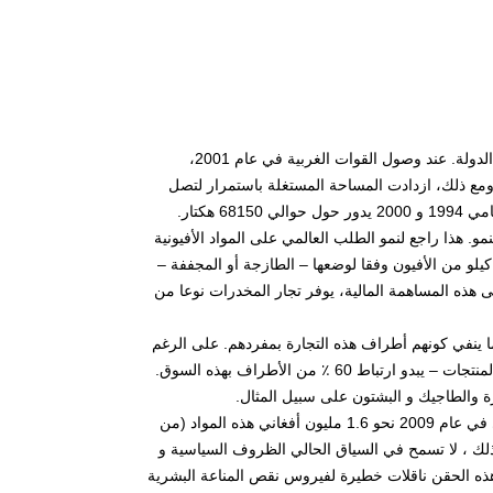
حذرت وكالة الأمم المتحدة لعدة سنوات دوليا حول مخاطر زراعة الخشخاش في هذه الدولة. عند وصول القوات الغربية في عام 2001،
أراضي لهذا الغرض بشكل حاد من 82 ألف هكتار إلى 8000 هكتار. ومع ذلك، ازدادت المساحة المستغلة باستمرار لتصل
. هذا راجع لنمو الطلب العالمي على المواد الأفيونية
لشراء. يتلقى المزارعون الأفغان حوالي 160-203 دولار لكل كيلو من الأفيون وفقا لوضعها – الطازجة أو المجففة –
كي للكيلو الواحد. علاوة على هذه المساهمة المالية، يوفر تجار المخدرات نوعا من
10 إلى 15 ٪ من إيرادات المخدرات مما ينفي كونهم أطراف هذه التجارة بمفردهم. على الرغم
من تطبيق الحكومة الأفغانية سياسات لمكافحة زراعة الخشخاش – تدمير الأراضي والمنتجات – يبدو ارتباط 60 ٪ من الأطراف بهذه السوق.
رة والطاجيك و البشتون على سبيل المثال.
علاوة على ذلك، تعتبر أفغانستان اليوم كأحد أكبر مستهلكي الأفيون والهيروين. اشترى في عام 2009 نحو 1.6 مليون أفغاني هذه المواد (من
ريق الوريد. ومع ذلك ، لا تسمح في السياق الحالي الظروف السياسية و
ه الحقن ناقلات خطيرة لفيروس نقص المناعة البشرية