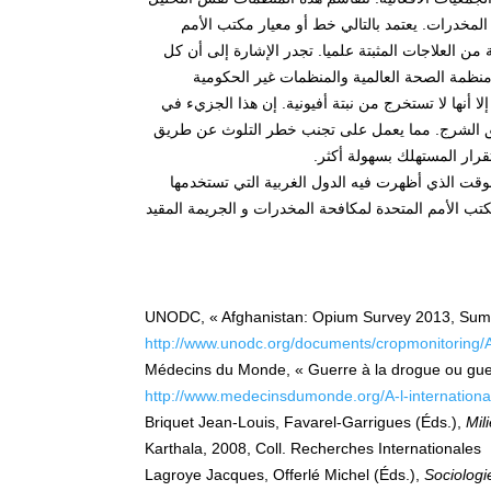
ا المخدرات. يعتمد بالتالي خط أو معيار مكتب الأمم
ن العلاجات المثبتة علميا. تجدر الإشارة إلى أن كل
 منظمة الصحة العالمية والمنظمات غير الحكومية
ا أنها لا تستخرج من نبتة أفيونية. إن هذا الجزيء في
ريق الشرج. مما يعمل على تجنب خطر التلوث عن طريق
قرار المستهلك بسهولة أكثر.
الوقت الذي أظهرت فيه الدول الغربية التي تستخدمها
 مكتب الأمم المتحدة لمكافحة المخدرات و الجريمة المقيد
UNODC, « Afghanistan: Opium Survey 2013, Summ
http://www.unodc.org/documents/cropmonitoring
Médecins du Monde, « Guerre à la drogue ou guer
http://www.medecinsdumonde.org/A-l-internationa
Briquet Jean-Louis, Favarel-Garrigues (Éds.),
Mili
Karthala, 2008, Coll. Recherches Internationales
Lagroye Jacques, Offerlé Michel (Éds.),
Sociologie