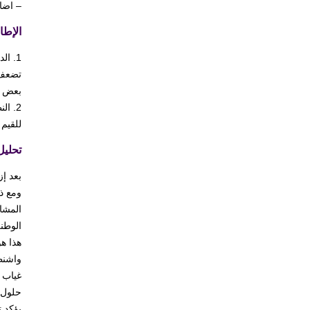
– اضا
الإطا
1. ا
تضعف 
بعض ال
2. ا
للقيم 
تحليل
بعد إ
المشاك
الوطني
غياب ا
حلول 
يؤكد 