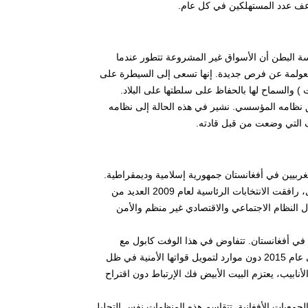
اعف عدد المستهلكين في كل عام.
اسة البطن أن الأسواق غير المشروعة تتطور عندما
عولمة عن فرص جديدة. إنها تسعى إلى السيطرة على
) والسماح لها بالحفاظ على سلطتها على البلاد.
 نظامه المؤسسي. نشير في هذه الحالة إلى نظامه
اف التي وضعت من قبل قادته.
غربيين في أفغانستان جمهورية إسلامية وديمقراطية.
ومع ذلك لا تعمل هذه الدولة الجديدة كما خططت له الادارة الامريكية. من ناحية أخرى، رافقت الانتخابات الرئاسية لعام 2009 العديد من
ال النظام الاجتماعي والاقتصادي غير منظم والأمن
 – التي غادرت العراق في عام 2011 – على وجودها في أفغانستان. تتفاوض في هذا الوفت كابول مع
واشنطن لكي يوفر البنتاغون الأمان لسنة أخرى. ومع ذلك، تبقى الحكومة الأفغانية في عام 2015 دون موارد لتمويل قواتها الأمنية في ظل
نابيب، يعتزم البيت الأبيض فك الإرتباط دون اقتراح
جمعيات الأفغانية. تتقاسم هذه المنظمات نفس التحليل