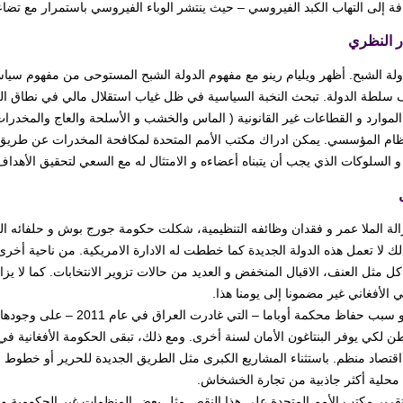
فة إلى التهاب الكبد الفيروسي – حيث ينتشر الوباء الفيروسي باستمرار مع تض
ر النظري
لدولة الشبح. أظهر ويليام رينو مع مفهوم الدولة الشبح المستوحى من مفهوم سي
سلطة الدولة. تبحث النخبة السياسية في ظل غياب استقلال مالي في نطاق ال
موارد و القطاعات غير القانونية ( الماس والخشب و الأسلحة والعاج والمخدرات 
لنظام المؤسسي. يمكن ادراك مكتب الأمم المتحدة لمكافحة المخدرات عن طريق
و السلوكات الذي يجب أن يتبناه أعضاءه و الامتثال له مع السعي لتحقيق الأهد
زالة الملا عمر و فقدان وظائفه التنظيمية، شكلت حكومة جورج بوش و حلفائه ال
ل مثل العنف، الاقبال المنخفض و العديد من حالات تزوير الانتخابات. كما لا يز
 الأفغاني غير مضمونا إلى يومنا هذا.
هذا هو سبب حفاظ محكمة أوباما
قتصاد منظم. باستثناء المشاريع الكبرى مثل الطريق الجديدة للحرير أو خطوط الأ
محلية أكثر جاذبية من تجارة الخشخاش.
تقرير مكتب الأمم المتحدة على هذا النقص مثل بعض المنظمات غير الحكومية وال