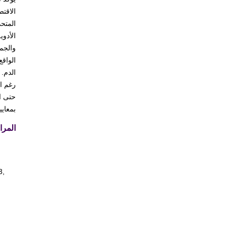
الاقتص
المتحد
الأدوي
والجمع
الواق
الدم. 
رغم اع
حتى ال
بمعاي
المرا
3,