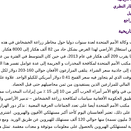
ار النظري
يل
اجع
اريخية
انخفض استغلال ال
ن المتوسط في الفترة بين عامي 1994 و 2000 يدور حول حوالي 68150 هكتار.
كتب الأمم المتحدة لمكافحة المخدرات و الجريمة إلى عدة عوامل تفسر هذا النمو
إضافة إلى جاذبية سعر ا
في الوقت الذي لم يتجاوز فيه سعر القمح 0.41 دولار أمري
 المالي للمزارعين الذين يستفيدون من ثمن محاصيلهم حتى قبل الحصاد.
لا يتلقى في واقع الأمر أمراء الحرب أكثر من 
مكتب الأمم المتحدة أيضا على تعدد الجماعات العرقية المعنية : نذكر دور الهزا
بين 35 مليون نسمة) منها حوالي 120 ألف مستهلك للهيروين عن ط
ة لمستهلكي الهيروين بالحصول على معلومات موثوقة و معدات معقمة. تمثل هذ