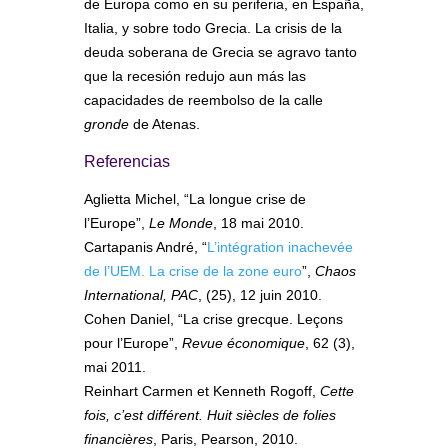
de Europa como en su periferia, en España,
Italia, y sobre todo Grecia. La crisis de la
deuda soberana de Grecia se agravo tanto
que la recesión redujo aun más las
capacidades de reembolso de la calle
gronde
de Atenas.
Referencias
Aglietta Michel, “La longue crise de
l’Europe”,
Le Monde
, 18 mai 2010.
Cartapanis André, “
L’intégration inachevée
de l’UEM. La crise de la zone euro
”,
Chaos
International, PAC
, (25), 12 juin 2010.
Cohen Daniel, “La crise grecque. Leçons
pour l’Europe”,
Revue économique
, 62 (3),
mai 2011.
Reinhart Carmen et Kenneth Rogoff,
Cette
fois, c’est différent. Huit siècles de folies
financières
, Paris, Pearson, 2010.