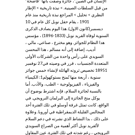
الإنسان في الصين”، جائزة وصفت بأنها “فاضحة”
من قبل السلطات الصينية. > نبذة تاريخية > الإطار
النظري > تحليل > المراجع نبذة تاريخية منذ عام
1901 ، يقام حفل نوبل كل عام في 10
ديسمبر(كانون الاول). هذا اليوم يصادف الذكرى
السنوية لوفاة الفريد نوبل (1833-1896) ، مؤسس
هدا النظام للجوائز. وهو مخترع ، صناعي، مالي ،
أديب، إضافة إلى أنه مسالم ، هذا المحسن
السويدي على رأس واحدة من الشركات الأولى
المتعددة الجنسيات ، قرر في وصيته في27 نوفمبر
18951 تخصيص ثروته الهائلة لإنشاء خمس جوائز
سنوية ، أربعة منها تُمنح بستوكهولم1: الكيمياء
والفيزياء ، الفيزيولوجية – الطب، والأدب. أما
بالنسبة لجائزة السلام، فإنه اشترط بوضوح أن
يوكل منح الجائزة إلى البرلمان النرويجي. في
الواقع، كانت تمثل غرفة أوسلو في تلك الفترة أحد
المجالس القليلة الديمقراطية في أوروبا. وعلاوة
على ذلك ، بدا النشاط الذي نشرته في دعم السلام
لألفريد نوبل أكثر أهمية من الصراع السويدي
النرويجي ، رغم شدته في تلك الفترة. عين المقاول