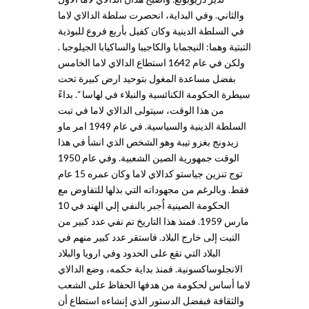
والثاني. وفي البداية، انحصرت سلطة الدالاي لاما
في السلطة الدينية وكان كفيل بأربع فروع للبوذية
التبتية وهما: النيجمابا والكاجيبا والساكيابا الجيلوجبا .
ولكن في عام 1642 استطاع الدالاي لاما الخامس
بفضل مساعدة المغول بتوحيد ارض كبيرة تحت
سيطرة الحكومة الكنائسية والنبلاء في لهاسا “. بداءً
من هذا الوقت، سيتولى الدالاي لاما في تبت
السلطة الدينية والسياسية. في عام 1949 امر ماو
زيدونج بغزو تيبة وهو الشخص الذي انشأ في هذا
الوقت جمهورية الصين الشعبية. وفي عام 1950
توج تنزين جياستو كدالاي لاما وكان عمره 15 عام
فقط. وبالرغم من مجهوداته التي بذلها للتفاوض مع
الحكومة الصينية اُجبر بالنفي إلي الهند في 10
مارس 1959. فمنذ هذا التاريخ تم نفي عدد كبير من
التبت إلى خارج البلاد. فاستقر عدد كبير منهم في
البلاد التي تقع على الحدود وفي ارويا والبلاد
الانجلوساكسونية. فمنذ بداية حكمه، وضع الدالاي
لاما أساس لحكومة من هدفها الحفاظ على الشعب
والثقافة فبفضل الدستور الذي إنشاءه استطاع أن