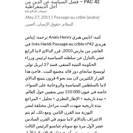
PAC 42 – فصل السياسة عن الدين من
أجل الديمقراطية
انسحاب الدالاي لاما
,
May 27, 2011 |
Passage au crible (arabe)
السلام
,
حقوق الإنساﻥ
,
ﺍلصين
كتبه: انايس هنري Anaïs Henry ترجمه: إيناس
هريدي Inès Haridi Passage au crible n°42 في
العاشر من مارس 2010، قرر الدالاي لاما الرابع
عشر بالتنازل عن سلطته السياسية لرئيس وزراء
الحكومة التبتية المنفي. فمنذ 27 ابريل تولى
لوبسنج سانجاي دور قائد مجتمع التبت . فاجئ هذا
القرار الكثيرين لان منذ نحو 4 قرون يتمتع الدالاي
لاما بالسلطتين السياسية والروحانية على السواء،
خاصة في عيون 000 150 تبتي منفيين حول العالم.
> نبذة تاريخية > الإطار النظري > تحليل > المراجع
نبذة تاريخية شهدت التبت مراحل مختلفة لنشر
البوزية منذ القرن الثامن. ومع ذلك، لم يتم
الاعتراف بالدالاي لاما سوى في القرن السادس
عشر لأول مرة مع سونام جياتسو الرئيس الثالث
لدير دريوبونغ. وأصبح هذان الدالاي لاما الأول