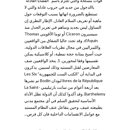
قوات مسلحة والتي تلتزم باسم “القضايا العادلة”
باالدخول من جديد في حروب عادلة والتي لا
تستطيع بالضرورة انهائها بسبب التوقعات حول
ماهية أو تعريف السلام العادل. الإطار النظري إن
التساؤل ليس بجديد وساهم في تعزيز الجدل منذ
سيسيرون Ciceron أو توما الأقويني Thomas
d’Aquin. وقد تجدد حاليا الشقاق بين الواقعيين
والليبراليين في مجال نظريات العلاقات الدولية،
حيث أصبح بمثابة حجة نمطية، أو كلاسيكية يمكن
تقسيمها وفقا لمحورين. 1. يتخذ الواقعيين صف
المعارضين لقتل المستبد وذلك لسببين. يذكرون
في البداية أن “الكتب الست للجمهورية” Les Six
livres de la République لبودان Bodin تم نشرها
بعد أربعة أعوام من سانت بارتيليمي La Saint-
Barthelemy. وقد أكدوا كذلك أن الدولة تظل الأداة
الأساسية لتحقيق السلم في أي مجتمع مدني
بطبيعته عنيف. وحين يتفاعل عنف النظام المستبد
مع عوامل الانقسامات الداخلية فان كل فرص...