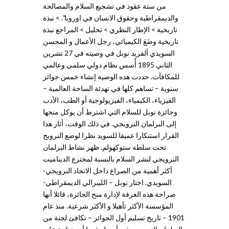
من ستة عقود في تشجيع السلام والمصالحة
والديمقراطية وحقوق الانسان في اوروبا”. > نبذة
تاريخية > الإطار النظري > تحليل > المراجع نبذة
تاريخية وضَعَ الكيميائي، رجل الأعمال و المحسن
السويدي ألفريد نوبل في وصيته في 27 تشرين
الثاني 1895 أُسس نظام دولي سلمي وعالمي
للمكافآت. حددت هذه الوصية إنشاء خمس جوائز
سنوية – تساهم كلها في تهدئة الساحة العالمية –
الفيزياء، الكيمياء، الفيزيولوجية أو الطب، الأدب
وجائزة نوبل للسلام التي اشترط أن يوكل منحها
إلى البرلمان النرويجي. في ذلك الوقت، أثار هذا
القرار استنكارا عميقا للسويد نظرا لوضع النرويج
تحت سلطة ستوكهولم. ظهر نشاط البرلمان
النرويجي لنشر السلام بالنسبة لمخترع الديناميت
أكثر أهمية من الصراع داخل الاتحاد النرويجي-
السويدي. اختار نوبل – الليبرالي الديمقراطي-
صراحة هذه الغرفة لإدارة منح الجائزة، قائلا أنها
المؤسسة الأكثر تأهيلا و الأكثر شرعية. منذ عام
1901 – تاريخ تسليم أول الجوائز – تكافئ لجنة من