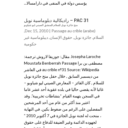
يؤسس دولة في المنفى في دارامسالا...
PAC 31 – راديكالية دبلوماسية نوبل
منح جائزة نوبل للسلام للمنشق الصيني ليو شياوبو
,
Dec 15, 2010 |
Passage au crible (arabe)
السلام
,
جائزة نوبل
,
حقوق الإنساﻥ
,
ديبلوماسية غير
حكومية
Josepha Laroche مقال: جوزيفا لاروش ترجمة:
مصطفى بن برا Moustafa Benberrah Passage
au crible n°31 Source: Wikipedia في العاشر
من ديسمبر السابق , خلال حفل منح جائزة نوبل
للسلام , كان الفائز – المعارض الصيني ليو شياوبو –
غائبا لأنه يقضي حاليا في بلده عقوبة أحد عشر عاما
في السجن بتهمة القيام “بنشاطات تخريبية”. وقد
اعتبر منذ أكثر من عام من أحد المرشحين
المفضلين على الرغم من ضغوط بكين. في النهاية
، منحت له لجنة نوبل الجائزة في 7 أكتوبر 2010 ”
لجهوده الدائمة وغير العنيفة للدفاع على حقوق