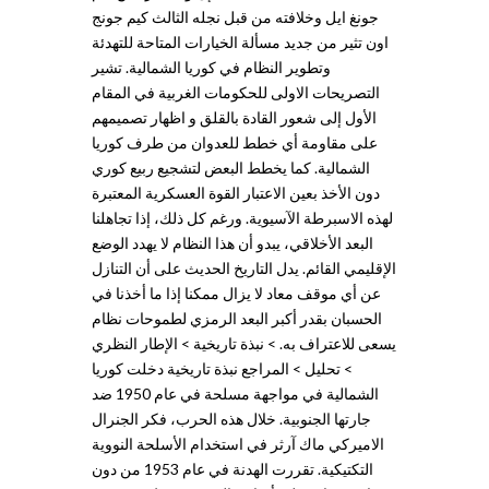
جونغ ايل وخلافته من قبل نجله الثالث كيم جونج
اون تثير من جديد مسألة الخيارات المتاحة للتهدئة
وتطوير النظام في كوريا الشمالية. تشير
التصريحات الاولى للحكومات الغربية في المقام
الأول إلى شعور القادة بالقلق و اظهار تصميمهم
على مقاومة أي خطط للعدوان من طرف كوريا
الشمالية. كما يخطط البعض لتشجيع ربيع كوري
دون الأخذ بعين الاعتبار القوة العسكرية المعتبرة
لهذه الاسبرطة الآسيوية. ورغم كل ذلك، إذا تجاهلنا
البعد الأخلاقي، يبدو أن هذا النظام لا يهدد الوضع
الإقليمي القائم. يدل التاريخ الحديث على أن التنازل
عن أي موقف معاد لا يزال ممكنا إذا ما أخذنا في
الحسبان بقدر أكبر البعد الرمزي لطموحات نظام
يسعى للاعتراف به. > نبذة تاريخية > الإطار النظري
> تحليل > المراجع نبذة تاريخية دخلت كوريا
الشمالية في مواجهة مسلحة في عام 1950 ضد
جارتها الجنوبية. خلال هذه الحرب، فكر الجنرال
الاميركي ماك آرثر في استخدام الأسلحة النووية
التكتيكية. تقررت الهدنة في عام 1953 من دون