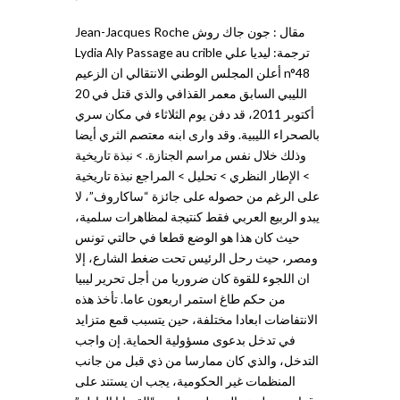
مقال : جون جاك روش Jean-Jacques Roche
ترجمة: ليديا علي Lydia Aly Passage au crible
n°48 أعلن المجلس الوطني الانتقالي ان الزعيم
الليبي السابق معمر القذافي والذي قتل في 20
أكتوبر 2011، قد دفن يوم الثلاثاء في مكان سري
بالصحراء الليبية. وقد وارى ابنه معتصم الثري أيضا
وذلك خلال نفس مراسم الجنازة. > نبذة تاريخية
> الإطار النظري > تحليل > المراجع نبذة تاريخية
على الرغم من حصوله على جائزة “ساكاروف”، لا
يبدو الربيع العربي فقط كنتيجة لمظاهرات سلمية،
حيث كان هذا هو الوضع قطعا في حالتي تونس
ومصر، حيث رحل الرئيس تحت ضغط الشارع، إلا
ان اللجوء للقوة كان ضروريا من أجل تحرير ليبيا
من حكم طاغ استمر اربعون عاما. تأخذ هذه
الانتفاضات ابعادا مختلفة، حين يتسبب قمع متزايد
في تدخل بدعوى مسؤولية الحماية. إن واجب
التدخل، والذي كان ممارسا من ذي قبل من جانب
المنظمات غير الحكومية، يجب ان يستند على