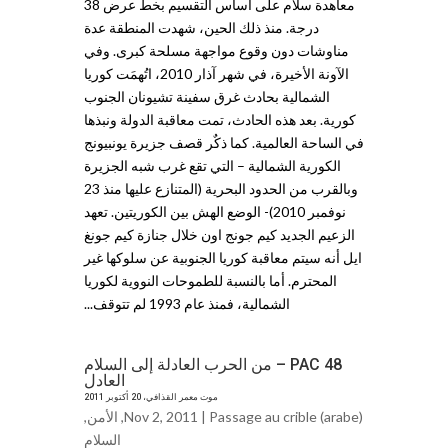
معاهدة سلام على أساس التقسيم بخط عرض 38
درجة. منذ ذلك الحين، شهدت المنطقة عدة
مناوشات دون وقوع مواجهة مسلحة كبرى. وفي
الآونة الأخيرة، في شهر آذار 2010، اتُهمَت كوريا
الشمالية بحادث غرق سفينة تشيونان الجنوب
كورية. بعد هذه الحادث، تمت معاقبة الدولة ونبذها
في الساحة العالمية. كما ذكٌر قصف جزيرة يونبيونج
الكورية الشمالية – التي تقع غرب شبه الجزيرة
وبالقرب من الحدود البحرية (المتنازع عليها منذ 23
نوفمبر 2010)- الوضع الهش بين الكوريتين. تعهد
الزعيم الجديد كيم جونج اون خلال جنازة كيم جونغ
ايل أنه سيتم معاقبة كوريا الجنوبية عن سلوكها غير
المحترم. أما بالنسبة للطموحات النووية لكوريا
الشمالية، فمنذ عام 1993 لم تتوقف...
PAC 48 – من الحرب العادلة إلى السلام
العادل
موت معمر القذافي، 20 أكتوبر 2011
Passage au crible (arabe)
Nov 2, 2011 |
,
الأمن
,
السلام