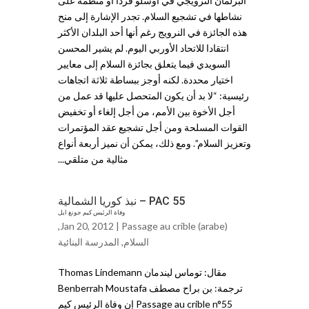
البرلمان النرويجي في أوسلو فردا أو منظمة على
نشاطها في تشجيع السلام. تجدر الإشارة إلى منح
هذه الجائزة في النرويج رغم أنها أحد البلدان الأكثر
انتقادا للاتحاد الأوربي اليوم. لم يشير المحسن
السويدي فيما يتعلق بجائزة السلام إلى معايير
اختيار محددة. لكنه أوجز ببساطة ثلاثة اتجاهات
رئيسية: “لا بد أن يكون المتحصل عليها قد عمل من
أجل الأخوة بين الأمم، من أجل إلغاء أو تخفيض
القوات المسلحة ومن أجل تشجيع عقد المؤتمرات
وتعزيز السلام”. ومع ذلك، يمكن أن نميز أربعة أنواع
مثالية من متلقي...
PAC 55 – نبذ كوريا الشمالية
وفاة الرئيس كيم جونغ ايل
,
Jan 20, 2012 |
Passage au crible (arabe)
السلام
,
المدرسة البنائية
مقال: توماس ليندمان Thomas Lindemann
ترجمة: بن براح مصطف Benberrah Moustafa
Passage au crible n°55 إن وفاة الرئيس كيم