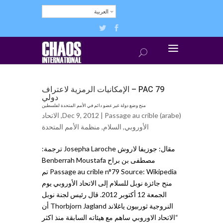
العربية
PAC 79 – الإمكانيات الرمزية لاعتراف
دولي
منح وضع دولة غير عضو دائم في الأمم المتحدة لفلسطين
Passage au crible (arabe)
Dec 9, 2012 |
,
الاتحاد
الأوروبي
,
السلام
,
منظمة الأمم المتحدة
مقال: جوزيفا لاروش Josepha Laroche ترجمة:
مصطفى بن براح Benberrah Moustafa
Passage au crible n°79 Source: Wikipedia تم
منح جائزة نوبل للسلام إلى الاتحاد الأوروبي يوم
الجمعة 12 أكتوبر 2012. قال رئيس لجنة نوبل
النروجية ثوربيون ياغلاند Thorbjorn Jagland أن
“الاتحاد الاوروبي ساهم مع هيئاته السابقة منذ اكثر