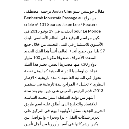
مقال: جوستين شيو Justin Chiu ترجمة: مصطفى
بن براح Benberrah Moustafa Passage au
crible n° 131 Source: Jason Lee / Reuters
pour Le Monde انعقدت في 29 يونيو 2015 في
بكين مراسم التوقيع على النظام الأساسي للبنك
الآسيوي للاستثمار في البنى التحتية. من خلال جمع
57 بلدا من جميع أنحاء العالم، أنشأ هذا البنك الجديد
المتعدد الأطراف صندوقا مكونا من 100 مليار
دولار 30٪ منها مصدرها الصين. يعتبر هذا البنك
نجاحا دبلوماسيا للدولة الصينية كما يمثل نقطة
تحول في المالية العالمية. > نبذة تاريخية > الإطار
النظري > تحليل > المراجع نبذة تاريخية في سبتمبر
2013، قدم الرئيس الصيني شي جين بينغ بعد ستة
أشهر من توليه السلطة استراتيجيته الشاملة
للاقتصاد والتجارة الذي أطلق عليه اسم طريق
الحرير الجديد. تتمثل الأولوية اليوم في التركيز على
تعزيز شبكات النقل – برا وبحرا – والتواصل بين
بكين وشركائها في آسيا وأوروبا من أجل تأمين