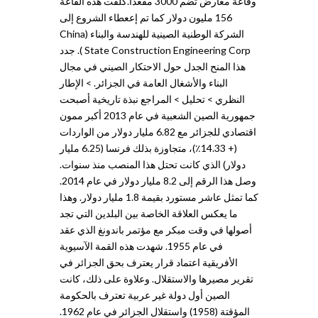
وقاعة معارض تضم 3000 مقعدا.كلفت هذه القاعة
156 مليون دولار كما تم إععطاء الشروع إلى
الشركة الوطنية الصينية للهندسة والبناء (China
State Construction Engineering Corp ). جدد
هذا المنح الجدل حول الاحتكار الصيني في مجال
البناء والأشغال العامة في الجزائر. > الإطار
النظري > تحليل > المراجع نبذة تاريخية أصبحت
جمهورية الصين الشعبية في عام 2013 أكبر ممون
اقتصادي للجزائر مع 6.82 مليار دولار من الواردات
(+ 14.33٪)، متجاوزة بذلك فرنسا (6.25 مليار
دولار) الذي كانت تحتل هذا المنصب منذ سنوات.
وصل هذا الرقم إلى 8.2 مليار دولار في عام 2014.
كما تمثل عاشر مستورد بقيمة 1.8 مليار دولار. وهذا
ما يعكس العلاقة الخاصة بين البلدين التي تجد
أصولها في وقت مبكر مع مؤتمر باندونغ الذي عقد
في عام 1955. شهدت هذه القمة الآسيوية
الأفريقية اعتماد قرار يعترف بحق الجزائر في
تقرير مصيرها والاستقلال. وعلاوة على ذلك، كانت
الصين أول دولة غير عربية تعترف بالحكومة
المؤقتة (1958) واستقلال الجزائر في عام 1962.