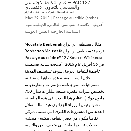
PAC 127 – عدم التكافؤ الاجتماعي
والسياسي للتعاون الاقتصادي
المكانة المهيمنة للشركات الصينية في الجزائر
,
May 29, 2015 |
Passage au crible (arabe)
أفريقيا
,
الاقتصاد السياسي العالمي
,
الديبلوماسية
,
السياسة الخارجية
,
ﺍلصين
,
ﺍلعولمة
مقال: مصطفى بن براح Moustafa Benberrah
ترجمة: مصطفى بن براح Benberrah Moustafa
Passage au crible n° 127 Source:Wikimedia
في 16 أفريل عام 2015، أصبحت مدينة قسنطينة
عاصمة للثقافة العربية. سوف تستضيف المدينة
خلال السنة المقبلة عدة تظاهرات ثقافية،
مسرحيات، مهرجانات، مؤتمرات ومعارض. تم
تخصيص ميزانية مقدرة بسبعة مليارات دينار (700
مليون دولار) لتنظيم هذا الحدث. في هذه المناسبة،
دشن رئيس الوزراء الجزائري عبد المالك سلال
العديد من المشروعات الكبرى التي تشمل مركزا
ثقافيا مكون من قصر الثقافة، مكتبة ، متحف،
صالات عرض إضافة إلى متحف الفن والتاريخ