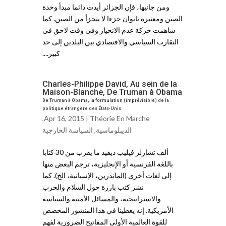
ومن جانبها، فإن الجزائر أيدت دائما مبدأ وحدة
الصين ومعتبرة تايوان جزءا لا يتجزأ من الصين. كما
ساهمت حركة عدم الانحياز وفي وقت لاحق في
التقارب السياسي والاقتصادي بين البلدين إلى حد
كبير....
Charles-Philippe David, Au sein de la
Maison-Blanche, De Truman à Obama
De Truman à Obama, la formulation (imprévisible) de la
politique étrangère des États-Unis
,
Apr 16, 2015 |
Théorie En Marche
الديبلوماسية
,
السياسة الخارجية
ألف تشارلز فيليب ديفيد ما يقرب من 30 كتابا
باللغة الفرنسية أو الإنجليزية، ترجم البعض منها
إلى لغات أخرى (الماندرين، الإسبانية، الخ). كما
نشر كتب بارزة حول السلام والحرب
والاستراتيجية، والمسائل الأمنية والسياسة
الأمريكية. إنه يعطينا في هذا المنشور المخصص
للقوة العالمية الأولى المفاتيح الضرورية لفهم