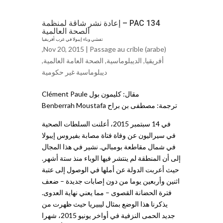
PAC 134 – إعادة نشر شاقة لمنظمة
الصحة العالمية
تفشي وباء إيبولا في غرب أفريقيا
,
Nov 20, 2015 |
Passage au crible (arabe)
أفريقيا
,
الديبلوماسية
,
الصحة العامة العالمية
,
ديبلوماسية غير حكومية
مقال: كليمون بول Clément Paule
ترجمة: مصطفى بن براح Benberrah Moustafa
في 14 سبتمبر 2015، أعلنت السلطات الصحية
في سيراليون عن وفاة فتاة مصابة بفيروس إيبولا
في شمال مقاطعة بومبالي. نشير في هذا المجال
إلى أن المنطقة لم ينتشر فيها الوباء منذ ستة أشهر.
حيث أعربت الدولة عن أملها في الوصول إلى عتبة
اثنين وأربعين يوما من دون إصابات جديدة – ضعف
فترة الحضانة القصوى – مما يعني نهاية العدوى.
يذكرنا هذا الوضع بمثال ليبيريا حيث ظهرت من
جديد الحمى النزفية في أواخر يونيو 2015، شهرا