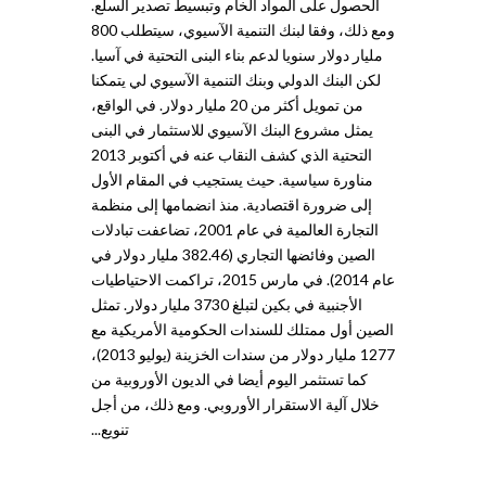
الحصول على المواد الخام وتبسيط تصدير السلع.
ومع ذلك، وفقا لبنك التنمية الآسيوي، سيتطلب 800
مليار دولار سنويا لدعم بناء البنى التحتية في آسيا.
لكن البنك الدولي وبنك التنمية الآسيوي لي يتمكنا
من تمويل أكثر من 20 مليار دولار. في الواقع،
يمثل مشروع البنك الآسيوي للاستثمار في البنى
التحتية الذي كشف النقاب عنه في أكتوبر 2013
مناورة سياسية. حيث يستجيب في المقام الأول
إلى ضرورة اقتصادية. منذ انضمامها إلى منظمة
التجارة العالمية في عام 2001، تضاعفت تبادلات
الصين وفائضها التجاري (382.46 مليار دولار في
عام 2014). في مارس 2015، تراكمت الاحتياطيات
الأجنبية في بكين لتبلغ 3730 مليار دولار. تمثل
الصين أول ممتلك للسندات الحكومية الأمريكية مع
1277 مليار دولار من سندات الخزينة (يوليو 2013)،
كما تستثمر اليوم أيضا في الديون الأوروبية من
خلال آلية الاستقرار الأوروبي. ومع ذلك، من أجل
تنويع...