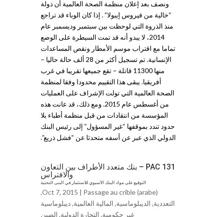
ونصف بعد إعلان منظمة الصحة العالمية أن دولة
“خالية من فيروس إيبولا” . إذا كان الوباء قد تراجع
منذ الذروة التي لوحظت بين سبتمبر وديسمبر عام
2014، لا يبدو أنه قد تمت السيطرة على الوضع
تماما مع اقتراب موسم الأمطار ونقص المساعدات
الإنسانية. تم تسجيل أكثر من 28 ألف حالة حاليا –
منها 11300 قاتلة – تقع جميعها تقريبا في غرب
أفريقيا. يبقى هذا التقييم محدودا وفقا لمنظمة
الصحة العالمية التي تولت الإشراف على العمليات
من أغسطس عام 2015. ومع ذلك، قد عانت هذه
المؤسسة من انتقادات من قبل منظمة أطباء بلا
حدود تندد بموقفها “غير المسؤول” إلى رئيس البنك
الدولي الذي عبر عن أسفه متحدثا عن “فشل ذريع”.
PAC 131 – بنك متعدد الأطراف بين التعاون
والافتراس
التوقيع على مواد البنك الآسيوي للاستثمار في البنى التحتية
,
Oct 7, 2015 |
Passage au crible (arabe)
التعددية
,
الديبلوماسية
,
المالية العالمية
,
ديبلوماسية
غير حكومية
,
ﺍلتجاﺭة الدولية
,
ﺍلصين