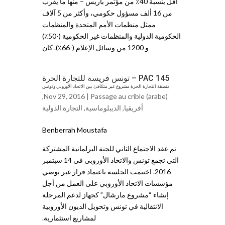
أقل بنسبة 40٪ من مؤتمر باريس – منها ما يقرب
من 16 ألف مسؤول حكومي، وأكثر من 5 آلاف
ممثل منظمات الأمم المتحدة والمنظمات
الحكومية الدولية والمنظمات غير الحكومية (-50٪)
و 1200 من وسائل الإعلام (-66٪). كان
PAC 145 – تونس فريسة للتجارة الحرة
منطقة التجارة الحرة مشروع غير متكافئ بين الاتحاد الأوروبي وتونس
,
Nov 29, 2016 |
Passage au crible (arabe)
أفريقيا
,
الديبلوماسية
,
ﺍلتجاﺭة الدولية
Benberrah Moustafa
تم عقد الاجتماع الثاني للجنة البرلمانية المشتركة
التي تجمع تونس والاتحاد الأوروبي في 14 سبتمبر
2016. اختتمت الجلسة باعتماد قرار غير يوصي
مؤسسات الاتحاد الأوروبي على العمل من أجل
إنشاء “مشروع مارشال” كجهاز لدعم المرحلة
الانتقالية في تونس وتحويل الديون الأوروبية
لمشاريع استثمارية.