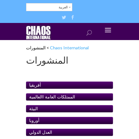
العربية
Chaos International
>
المنشورات
المنشورات
أفريقيا
الممتلكات العامة اﺍلعالمية
البيئة
أوروبا
ﺍلعدل الدولي